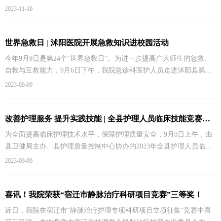
组长、宿迁市伤口造口失
尿外科护理微课竞赛优秀作品进行表彰，我院护理部选送的微视频和
2023-11-10
微课2个作品均荣获三等奖。为贯彻落实《江苏省全民科学素质行动规
划（2021-2035年）》，大力普及市民科学知识，增强护理人员健康科
普能力，展现护理人员风采，江苏省护理学会普外科、泌尿外科护理
世界急救日 | 沭阳医院开展急救知识进校园活动
专业委员会分别于2023年5月、7月开展了科普微视频和微课作品征集
今年9月9日是第24个“世界急救日”。为进一步提高广大师生的急救、
活动。我院普外科护士长蒋明丽，护士陈敏、章处处等完成的微视频
自救与互救能力，9月6日下午，我院急诊科医护人员走进沭阳县第一
《“乳”
实验小学，开展“科普促健康 携手向未来”主题活动。此次活动内容包
2023-09-09
括理论知识讲解、现场示范和实操互动三个环节。急诊科护士长陆慧
等医护人员用通俗易懂的语言，结合仿真模型，生动形象地讲解了应
急救援知识和技巧。“正确的心脏按压部位是双乳头连线中点处，按压
改善护理服务 提升实践技能 | 全县护理人员临床技能竞赛在沭阳医院举行
力度为胸廓下陷5-6厘米，进行人工呼吸的时候一定要先开放气
为全面提高临床护理技术水平，保障护理质量安全，9月8日上午，由
道……”随后，医护人员就心肺复苏术和海姆立克急救法进行了现场实
县卫健局主办、县护理质量控制中心协办的2023年全县护理人员临床
操演示，并手把手
技能竞赛在我院隆重举行。来自全县十余家医疗机构的40余名选手参
2023-09-09
加竞赛。本次竞赛参照OSCE考核方式，通过设计临床案例，重点考查
参赛选手以改善护理服务为导向的临床思维能力、患者健康问题评估
分析和处理能力、实践操作能力、沟通能力和人文关怀等综合护理能
喜讯！我院荣获“宿迁市静脉治疗科研项目竞赛”三等奖！
力。县护理质量控制中心主任、我院护理部主任张华华在赛前讲话。
近日，我院在宿迁市“静脉治疗护理专项科研项目立项征集”竞赛中喜
她强调，通过县级引领性大赛，以赛促学、以赛促护，带动各医疗机