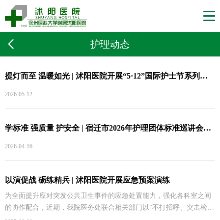
护理动态
提灯而至 温暖如光 | 沭阳医院开展“5·12”国际护士节系列活动
2026-05-12
学标准 强质量 护安全 | 宿迁市2026年护理团体标准巡讲会（沭阳站）在沭阳医院举行
2026-04-16
以演促战 砺练精兵 | 沭阳医院开展应急预案演练
为全面提升应对突发公共卫生事件的应急处置能力，强化各科室之间
的协作配合，近期，我院医务处联合相关部门以“不打招呼、突击检
验”的实战化模式，组织开展了集体车祸伤和集体食物中毒应急演练。