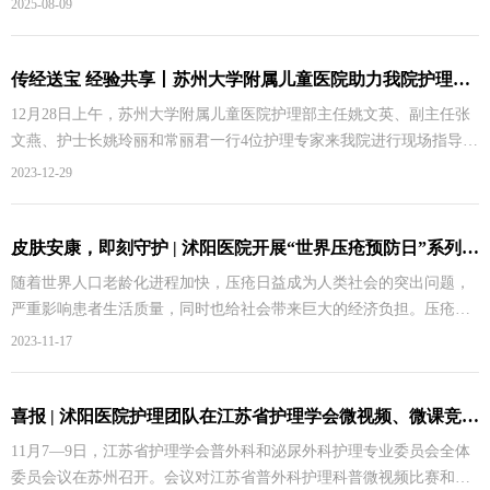
2025-08-09
演练旨在检验医院应急预案的科学性、实用性和可操作性，提升医护
人员对突发事件的应急反应速度和救治水平。模拟实战一：迅速响
应，抢救车祸伤员7月30日16时，“120” 急救指挥中心传来紧急指令：
传经送宝 经验共享丨苏州大学附属儿童医院助力我院护理专科内涵建设
205 国道与 366乡道交叉口发生一起重大交通事故，成批车祸伤患者将
12月28日上午，苏州大学附属儿童医院护理部主任姚文英、副主任张
在10分钟左右到达急诊科。医院立即启动应急预案，应急领导小组火
文燕、护士长姚玲丽和常丽君一行4位护理专家来我院进行现场指导及
速集结
授课。我院护理部主任张华华、质量管理部主任胡小艳等相关人员陪
2023-12-29
同检查。专家们通过查阅资料、交流探讨、专科授课和临床实地查看
等多种形式对我院护理工作进行帮扶指导。姚文英主任和张文燕副主
任深入呼吸与危重症医学科，依据等级医院评审标准对护理专科内涵
皮肤安康，即刻守护 | 沭阳医院开展“世界压疮预防日”系列活动
建设、人力资源管理、护理教学及培训、不良事件管理等相关工作进
随着世界人口老龄化进程加快，压疮日益成为人类社会的突出问题，
行专项指导；常丽君护士长深入重症医学科和普外科进行现场教学查
严重影响患者生活质量，同时也给社会带来巨大的经济负担。压疮其
房，并作《小儿围手术期液
实就是老百姓平时所说的褥疮，瘫痪、长期卧床、大小便失禁，感知
2023-11-17
功能减退，营养不良等都是引起压疮形成的危险因素。压疮不仅会给
患者带来痛苦，还会影响患者的康复。11月16日是世界压疮预防日。
为进一步提高医护人员对压疮的认识和预防意识，我院护理部积极响
喜报 | 沭阳医院护理团队在江苏省护理学会微视频、微课竞赛中喜获佳绩
应江苏省伤口造口失禁专业委员会的号召，组织开展线上、线下培训
11月7—9日，江苏省护理学会普外科和泌尿外科护理专业委员会全体
及皮肤调研等系列活动。系列活动一：11月13日，我院伤口造口小组
委员会议在苏州召开。会议对江苏省普外科护理科普微视频比赛和泌