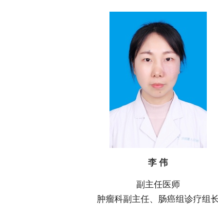
李 伟
副主任医师
肿瘤
科
副主任、肠癌组诊疗组