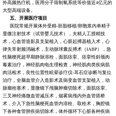
外高频热疗机，医用分子筛制氧系统等价值近4亿元的
大型高端设备。
五、开展医疗项目
医院常规开展体外受精-胚胎移植/卵胞浆内单精子
显微注射技术（试管婴儿技术），夫精人工授精技
术，心血管造影及支架植入，心脏起搏器植入术，心
律失常射频消融术，主动脉球囊反搏术（IABP），急
性脑梗死超早期静脉溶栓，面肌痉挛、痉挛性斜颈肉
毒素治疗，神经肌肉电生理检查，神经肌肉类疾病肌
肉活检术，良性位置性眩晕诊疗仪-耳石症诊断与复位
治疗，全脑血管介入造影术及病变血管支架植入，动
脉瘤栓塞术，显微镜下颅脑肿瘤切除术，面肌痉挛、
三叉神经痛微血管减压术，烟雾病颅内外血管搭桥
术，介入下急性脑梗死血管内溶栓、取栓术，胸腔镜
下各种食管肺疾病切除术，体外循环下心脏各种疾病