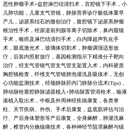
恶性肿瘤手术+盆腔淋巴结清扫术，宫腔镜下手术，小
儿肺功能，儿童支气管镜，静脉营养诊疗极低体重早
产儿，泌尿系结石的微创治疗，腹腔镜下泌尿系肿瘤
根治性手术，经尿道前列腺等离子切除术，鼻内窥镜
手术，喉癌及淋巴结清扫手术，白内障超声乳化手
术，眼底激光术，玻璃体切割术，肿瘤调强适形放
疗，后装内照射放疗，基因检测指示下精准分子靶向
治疗，经支气管镜气管支气管支架置入术，内科硬质
胸腔镜检查，纤维支气管镜肺泡灌洗及吸痰术，无创
心功能监测技术，经颈静脉肝内门静脉分流术(Tips)，
肺动脉栓塞腔静脉滤器植入+肺动脉置管溶栓术，输液
港植入取出术，中枢及外周神经疾病康复，各类脊
柱、关节疾病、外伤、手术后康复，盆底肌评估与治
疗、产后身体塑形等产后康复，全身麻醉，肺灌洗麻
醉，椎管内分娩镇痛技术，各种神经节阻滞麻醉与镇