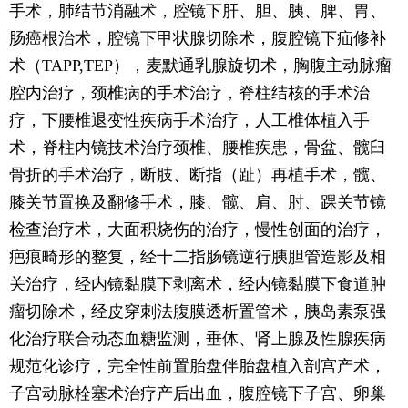
手术，肺结节消融术，腔镜下肝、胆、胰、脾、胃、
肠癌根治术，腔镜下甲状腺切除术，腹腔镜下疝修补
术（TAPP,TEP），麦默通乳腺旋切术，胸腹主动脉瘤
腔内治疗，颈椎病的手术治疗，脊柱结核的手术治
疗，下腰椎退变性疾病手术治疗，人工椎体植入手
术，脊柱内镜技术治疗颈椎、腰椎疾患，骨盆、髋臼
骨折的手术治疗，断肢、断指（趾）再植手术，髋、
膝关节置换及翻修手术，膝、髋、肩、肘、踝关节镜
检查治疗术，大面积烧伤的治疗，慢性创面的治疗，
疤痕畸形的整复，经十二指肠镜逆行胰胆管造影及相
关治疗，经内镜黏膜下剥离术，经内镜黏膜下食道肿
瘤切除术，经皮穿刺法腹膜透析置管术，胰岛素泵强
化治疗联合动态血糖监测，垂体、肾上腺及性腺疾病
规范化诊疗，完全性前置胎盘伴胎盘植入剖宫产术，
子宫动脉栓塞术治疗产后出血，腹腔镜下子宫、卵巢